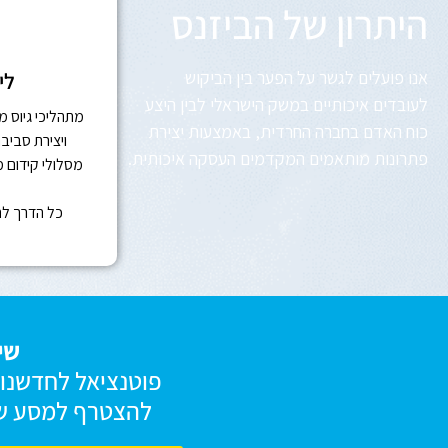
היתרון של הביזנס
אנו פועלים לגשר על הפער בין הביקוש
לי
לעובדים איכותיים במשק הישראלי לבין היצע
מתהליכי גיוס 
כוח האדם בחברה החרדית, באמצעות יצירת
ויצירת סביב
פתרונות מותאמים המקדמים העסקה איכותית.
מסלולי קידום מ
כל הדרך ל
שי
פוטנציאל לחדשנות
להצטרף למסע של 